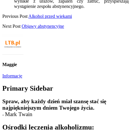
wynikłe z urazów, zapaleń czy zatruć, przyśpieszają
wystąpienie zespołu abstynencyjnego.
Previous Post
Alkohol przed wiekami
Next Post
Objawy abstynencyjne
Maggie
Informacje
Primary Sidebar
Spraw, aby każdy dzień miał szansę stać się
najpiękniejszym dniem Twojego życia.
Mark Twain
-
Ośrodki leczenia alkoholizmu: