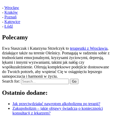
-
Wrocław
-
Kraków
-
Poznań
-
Katowice
-
Łódź
Polecamy
Ewa Staszczak i Katarzyna Strzelczyk to
terapeutki z Wrocławia
,
działające także na terenie Oleśnicy. Pomagają w radzeniu sobie z
trudnościami emocjonalnymi, kryzysami życiowymi, depresją,
lękami i innymi wyzwaniami, takimi jak nałóg czy
współuzależnienie. Oferują kompleksowe podejście dostosowane
do Twoich potrzeb, aby wspierać Cię w osiągnięciu lepszego
samopoczucia i harmonii w życiu.
Search for:
Ostatnio dodane:
Jak przeciwdziałać nawrotom alkoholizmu po terapii?
Zakupoholizm – jakie objawy świadczą o konieczności
konsultacji z lekarzem?