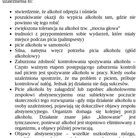
uzależnienia to:
stwierdzenie, że alkohol odpręża i ośmiela
poszukiwanie okazji do wypicia alkoholu tam, gdzie nie
powinno się tego robić
zwiększona tolerancja na alkohol tzw. „mocna głowa”
trudności z przypomnieniem sobie wydarzeń, które miały
miejsce podczas picia (palimpsesty)
picie alkoholu w samotności
Silna, natrętna wręcz potrzeba picia alkoholu (głód
alkoholowy)
Zaburzona zdolność kontrolowania spożywania alkoholu –
Często ważnym etapem postępującego zaburzenia kontroli
nad piciem jest spożywanie alkoholu w pracy. Kiedy osoba
uzależniona spostrzeże, że ma problem z piciem, próbuje
kontrolować nałóg. Jednak jej działania nie dają sukcesów.
Picie alkoholu by załagodzić lub zapobiec alkoholowemu
zespołowi abstynencyjnemu oraz subiektywne poczucie
skuteczności tego rozwiązania –gdy mija działanie alkoholu u
osoby uzależnionej, pojawiają się dokuczliwe objawy zespołu
abstynencyjnego. Organizm domaga się kolejnej porcji
alkoholu. Działanie znane jako „klinowanie” jest
tymczasowe, ponieważ alkohol jest stopniowo eliminowany z
organizmu, a objawy później powracają.
Objawy abstynencyjne – wszelkie uszkodzenia mózgu,